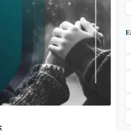
E
1
5