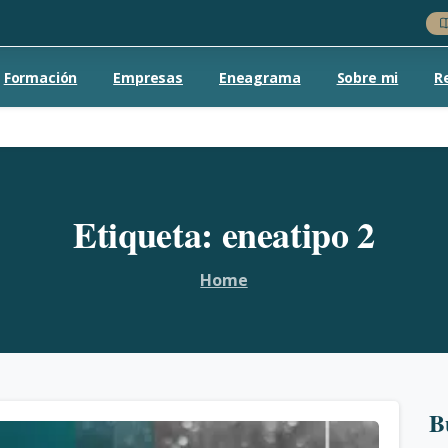
Formación
Empresas
Eneagrama
Sobre mi
R
Etiqueta:
eneatipo
2
Home
B