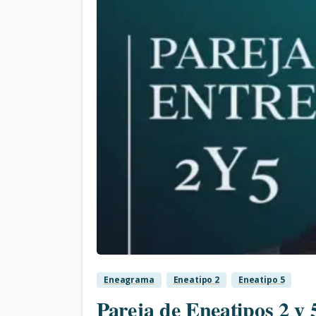
Eneagrama
Eneatipo 2
Eneatipo 5
Pareja de Eneatipos 2 y 