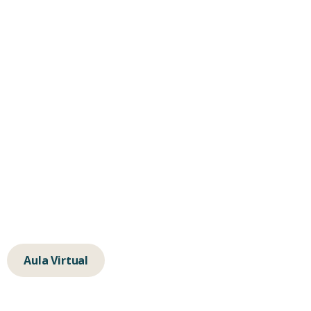
Formación
Empresas
Contacta
hola@albertochavarino.com
escuela@autognosis.com
+34 623 14 83 91
Calle de la Isla de Java 64, 28034, Madrid
Aula Virtual