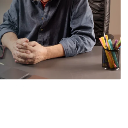
Alberto Peña Chavarino,
Psicólogo General Sanitario y
Economista. Lleva desde 2010 ayudando a personas y equipos a
transformarse a través del autoconocimiento con el Eneagrama.
AutoGnosis - La Escuela de Autoconocimiento.
Somos un
centro de Psicología General Sanitaria y una escuela de formación
especializada en psicología de la personalidad.
Impartimos
cursos acreditados
de Eneagrama, Morfopsicología, Estoicismo,
Coaching y Terapia Breve Estratégica.