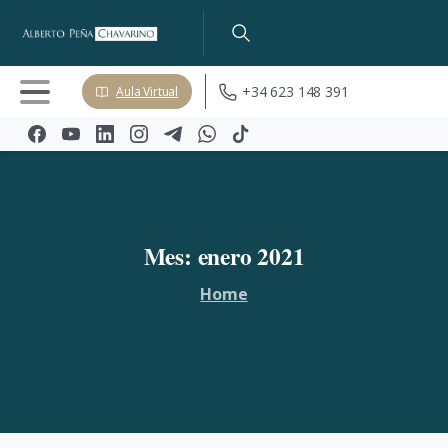
+34 623 148 391
Aula Virtual
Mes:
enero
2021
Home