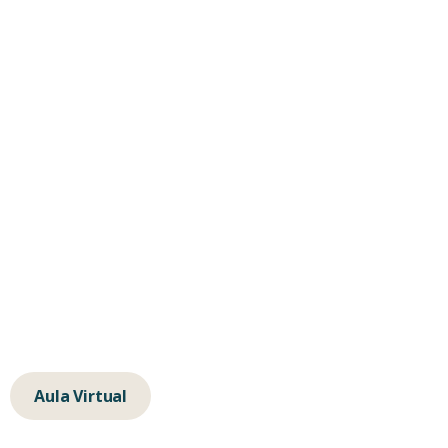
Consultas
Formación
Empresas
Contacta
hola@albertochavarino.com
escuela@autognosis.com
+34 623 14 83 91
Calle de la Isla de Java 64, 28034, Madrid
Aula Virtual