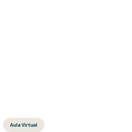
Consultas
Formación
Empresas
Contacta
hola@albertochavarino.com
escuela@autognosis.com
+34 623 14 83 91
Calle de la Isla de Java 64, 28034, Madrid
Aula Virtual