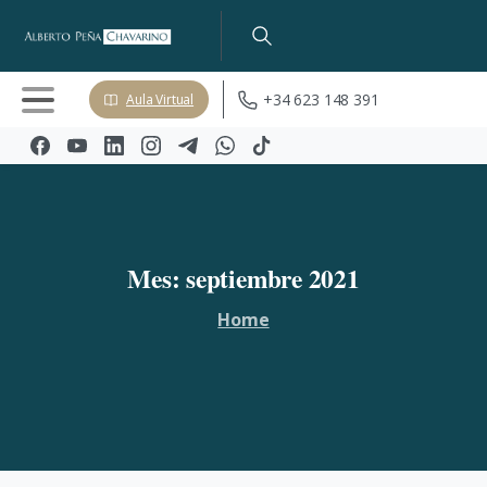
+34 623 148 391
Aula Virtual
Mes:
septiembre
2021
Home