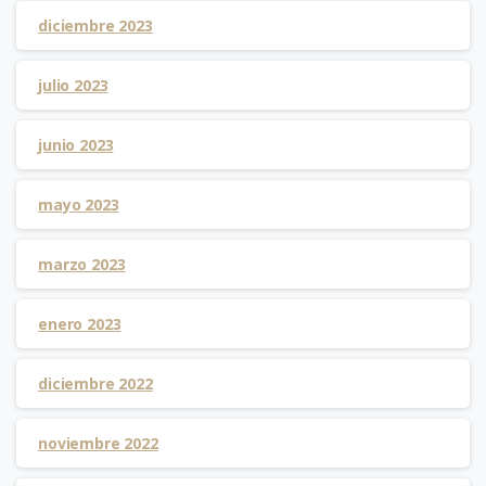
diciembre 2023
julio 2023
junio 2023
mayo 2023
marzo 2023
enero 2023
diciembre 2022
noviembre 2022