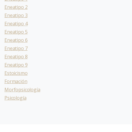
Eneatipo 2
Eneatipo 3
Eneatipo 4
Eneatipo 5
Eneatipo 6
Eneatipo 7
Eneatipo 8
Eneatipo 9
Estoicismo
Formación
Morfopsicología
Psicología