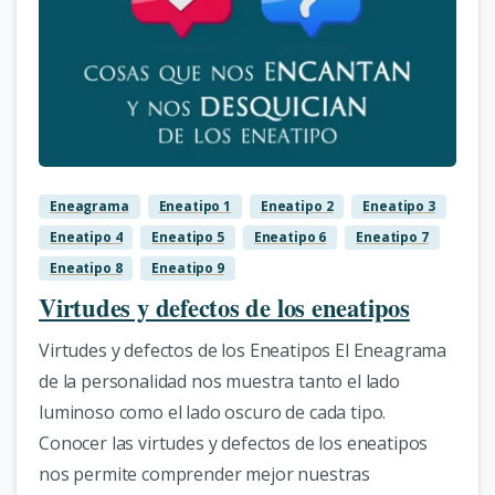
3
Eneagrama
Eneatipo 1
Eneatipo 2
Eneatipo 3
Eneatipo 4
Eneatipo 5
Eneatipo 6
Eneatipo 7
Eneatipo 8
Eneatipo 9
Virtudes y defectos de los eneatipos
Virtudes y defectos de los Eneatipos El Eneagrama
de la personalidad nos muestra tanto el lado
luminoso como el lado oscuro de cada tipo.
Conocer las virtudes y defectos de los eneatipos
nos permite comprender mejor nuestras