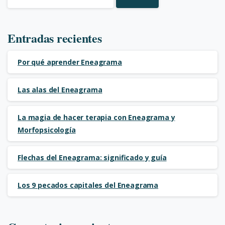
Entradas recientes
Por qué aprender Eneagrama
Las alas del Eneagrama
La magia de hacer terapia con Eneagrama y
Morfopsicología
Flechas del Eneagrama: significado y guía
Los 9 pecados capitales del Eneagrama