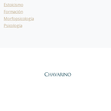
Estoicismo
Formación
Morfopsicología
Psicología
Alberto Peña Chavarino,
Psicólogo General Sanitario y
Economista. Lleva desde 2010 ayudando a personas y equipos a
transformarse a través del autoconocimiento con el Eneagrama.