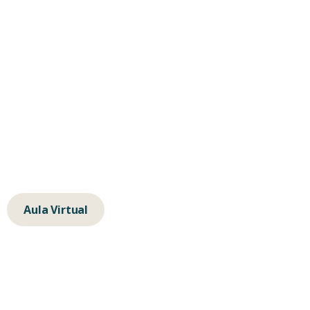
Contacta
hola@albertochavarino.com
escuela@autognosis.com
+34 623 14 83 91
Calle de la Isla de Java 64, 28034, Madrid
Aula Virtual
Alberto Peña Chavarino © 2025
Aviso Legal
Política de Cookies