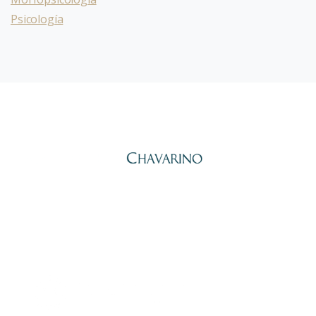
Psicología
Alberto Peña Chavarino,
Psicólogo General Sanitario y
Economista. Lleva desde 2010 ayudando a personas y equipos a
transformarse a través del autoconocimiento con el Eneagrama.