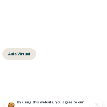
hola@albertochavarino.com
escuela@autognosis.com
+34 623 14 83 91
Calle de la Isla de Java 64, 28034, Madrid
Aula Virtual
Alberto Peña Chavarino © 2025
Aviso Legal
Política de Cookies
Política de Privacidad
By using this website, you agree to our
Condiciones de Contratación