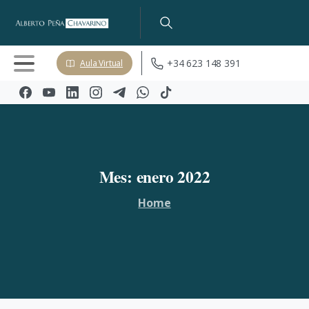
+34 623 148 391
Aula Virtual
Mes:
enero
2022
Home