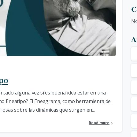
C
No
A
0
po
ntado alguna vez si es buena idea estar en una
smo Eneatipo? El Eneagrama, como herramienta de
iosas sobre las dinámicas que surgen en...
Read more