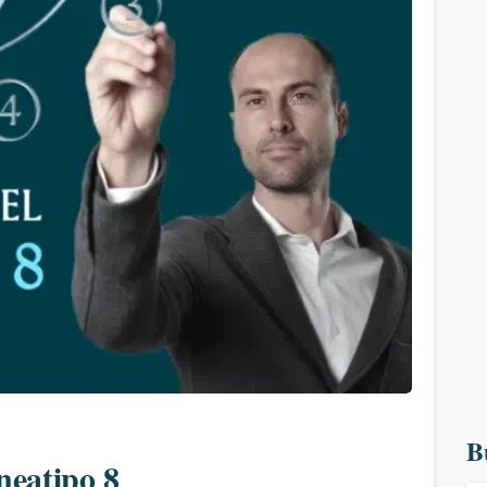
0
B
neatipo 8