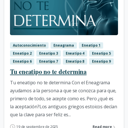
3
Autoconocimiento
Eneagrama
Eneatipo 1
Eneatipo 2
Eneatipo 3
Eneatipo 4
Eneatipo 5
Eneatipo 6
Eneatipo 7
Eneatipo 8
Eneatipo 9
Tu eneatipo no te determina
Tu eneatipo no te determina Con el Eneagrama
ayudamos a la persona a que se conozca para que,
primero de todo, se acepte como es. Pero ¿qué es
la aceptación?Los antiguos griegos estoicos decían
que la clave para ser feliz es...
19 de septiembre de 2025
Read more