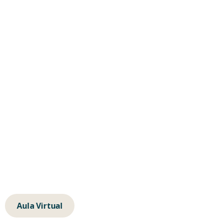
Consultas
Formación
Empresas
Contacta
hola@albertochavarino.com
escuela@autognosis.com
+34 623 14 83 91
Calle de la Isla de Java 64, 28034, Madrid
Aula Virtual