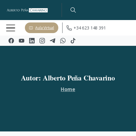
+34 623 148 391
Aula Virtual
Autor:
Alberto
Peña
Chavarino
Home