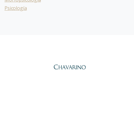
Psicología
Alberto Peña Chavarino,
Psicólogo General Sanitario y
Economista. Lleva desde 2010 ayudando a personas y equipos a
transformarse a través del autoconocimiento con el Eneagrama.