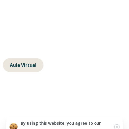
hola@albertochavarino.com
escuela@autognosis.com
+34 623 14 83 91
Calle de la Isla de Java 64, 28034, Madrid
Aula Virtual
Alberto Peña Chavarino © 2025
Aviso Legal
Política de Cookies
Política de Privacidad
By using this website, you agree to our
Condiciones de Contratación