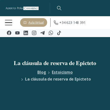
+34 623 148 391
Aula Virtual
La
cláusula
de
reserva
de
Epicteto
Blog
Estoicismo
La cláusula de reserva de Epicteto