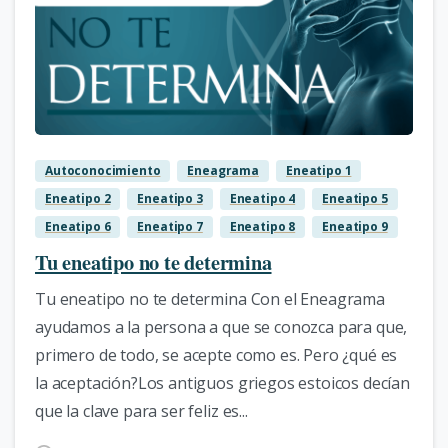
3
Autoconocimiento
Eneagrama
Eneatipo 1
Eneatipo 2
Eneatipo 3
Eneatipo 4
Eneatipo 5
Eneatipo 6
Eneatipo 7
Eneatipo 8
Eneatipo 9
Tu eneatipo no te determina
Tu eneatipo no te determina Con el Eneagrama
ayudamos a la persona a que se conozca para que,
primero de todo, se acepte como es. Pero ¿qué es
la aceptación?Los antiguos griegos estoicos decían
que la clave para ser feliz es...