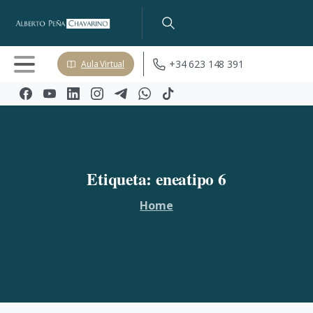
+34 623 148 391
Aula Virtual
Etiqueta:
eneatipo
6
Home