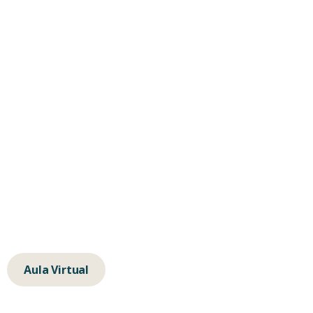
Consultas
Formación
Empresas
Contacta
hola@albertochavarino.com
escuela@autognosis.com
+34 623 14 83 91
Calle de la Isla de Java 64, 28034, Madrid
Aula Virtual