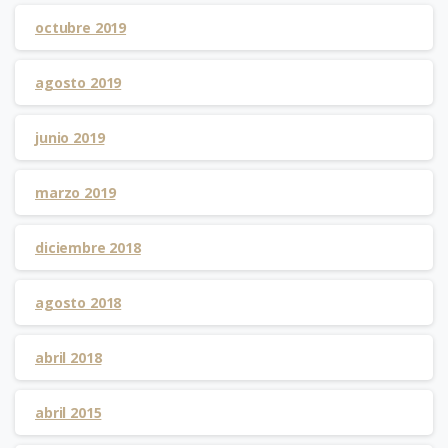
octubre 2019
agosto 2019
junio 2019
marzo 2019
diciembre 2018
agosto 2018
abril 2018
abril 2015