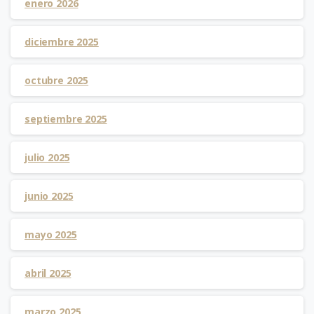
enero 2026
diciembre 2025
octubre 2025
septiembre 2025
julio 2025
junio 2025
mayo 2025
abril 2025
marzo 2025