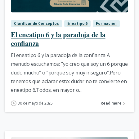
Clarificando Conceptos
Eneatipo 6
Formación
El eneatipo 6 y la paradoja de la
confianza
El eneatipo 6 y la paradoja de la confianza A
menudo escuchamos: “yo creo que soy un 6 porque
dudo mucho” o “porque soy muy inseguro”.Pero
tenemos que aclarar esto: dudar no te convierte en
eneatipo 6.Todos, en mayor o...
30 de mayo de 2025
Read more