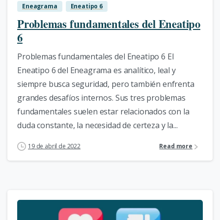
Eneagrama
Eneatipo 6
Problemas fundamentales del Eneatipo
6
Problemas fundamentales del Eneatipo 6 El
Eneatipo 6 del Eneagrama es analítico, leal y
siempre busca seguridad, pero también enfrenta
grandes desafíos internos. Sus tres problemas
fundamentales suelen estar relacionados con la
duda constante, la necesidad de certeza y la...
19 de abril de 2022
Read more