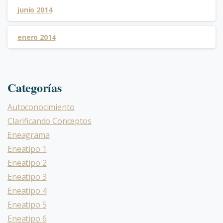
junio 2014
enero 2014
Categorías
Autoconocimiento
Clarificando Conceptos
Eneagrama
Eneatipo 1
Eneatipo 2
Eneatipo 3
Eneatipo 4
Eneatipo 5
Eneatipo 6