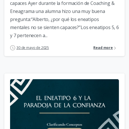
capaces Ayer durante la formación de Coaching &
Eneagrama una alumna hizo una muy buena
pregunta:“Alberto, ¿por qué los eneatipos
mentales no se sienten capaces?”Los eneatipos 5, 6
y 7 pertenecen a...
30 de mayo de 2025
Read more
0