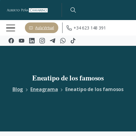
+34 623 148 391
Aula Virtual
Eneatipo
de
los
famosos
Blog
Eneagrama
Eneatipo de los famosos