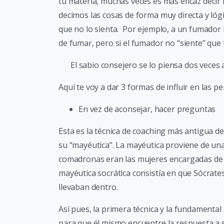
tu materia, muchas veces es más eficaz decir
decimos las cosas de forma muy directa y ló
que no lo sienta. Por ejemplo, a un fumador l
de fumar, pero si el fumador no “siente” que 
El sabio consejero se lo piensa dos veces
Aquí te voy a dar 3 formas de influir en las p
En vez de aconsejar, hacer preguntas
Esta es la técnica de coaching más antigua d
su “mayéutica”. La mayéutica proviene de una 
comadronas eran las mujeres encargadas de ay
mayéutica socrática consistía en que Sócrate
llevaban dentro.
Así pues, la primera técnica y la fundamental
para que él mismo encuentre la respuesta a 