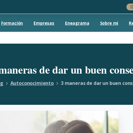
Formación
Empresas
Eneagrama
Sobre mi
R
maneras
de
dar
un
buen
cons
og
Autoconocimiento
3 maneras de dar un buen cons