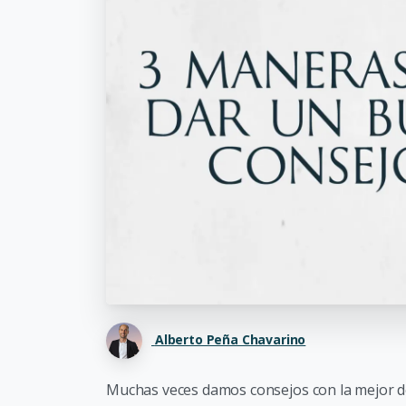
Alberto Peña Chavarino
Muchas veces damos consejos con la mejor 