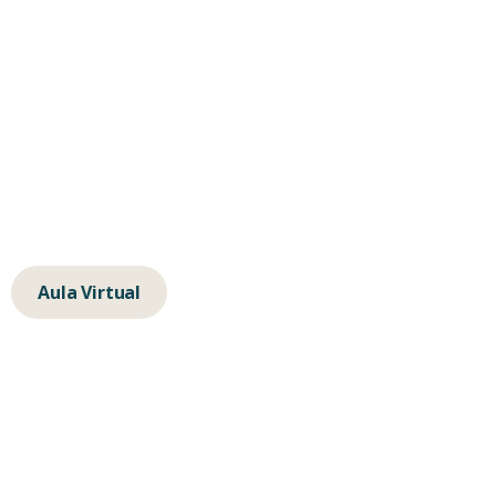
hola@albertochavarino.com
escuela@autognosis.com
+34 623 14 83 91
Calle de la Isla de Java 64, 28034, Madrid
Aula Virtual
Alberto Peña Chavarino © 2025
Aviso Legal
Política de Cookies
Política de Privacidad