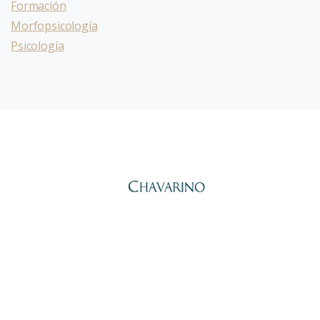
Formación
Morfopsicología
Psicología
Alberto Peña Chavarino,
Psicólogo General Sanitario y
Economista. Lleva desde 2010 ayudando a personas y equipos a
transformarse a través del autoconocimiento con el Eneagrama.