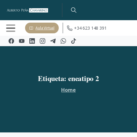
+34 623 148 391
Aula Virtual
Etiqueta:
eneatipo
2
Home