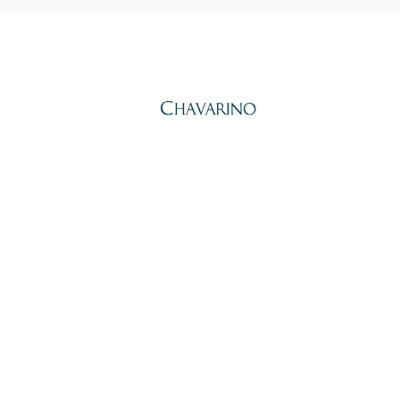
Alberto Peña Chavarino,
Psicólogo General Sanitario y
Economista. Lleva desde 2010 ayudando a personas y equipos a
transformarse a través del autoconocimiento con el Eneagrama.
AutoGnosis - La Escuela de Autoconocimiento.
Somos un
centro de Psicología General Sanitaria y una escuela de formación
especializada en psicología de la personalidad.
Impartimos
cursos acreditados
de Eneagrama, Morfopsicología, Estoicismo,