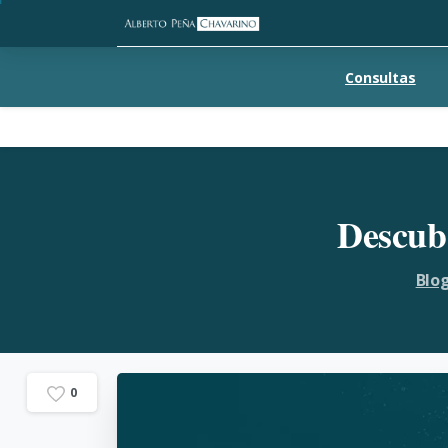
Consultas
Descub
Blo
0