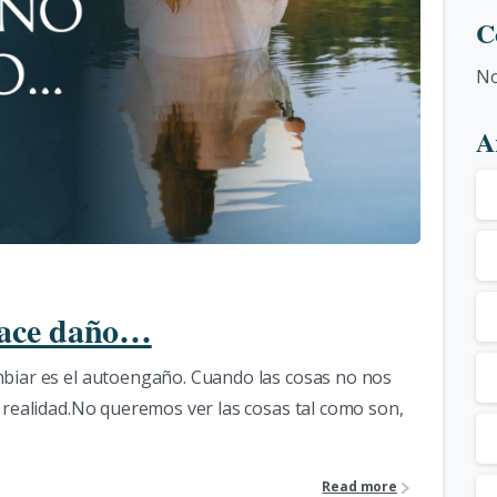
C
No
A
0
hace daño…
mbiar es el autoengaño. Cuando las cosas no nos
a realidad.No queremos ver las cosas tal como son,
Read more