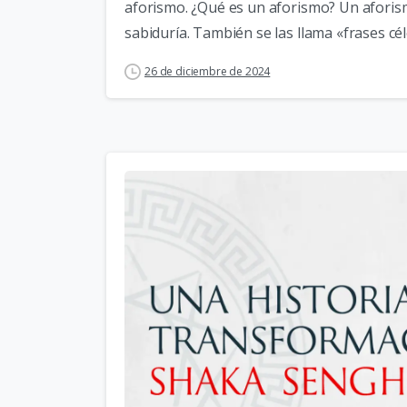
aforismo. ¿Qué es un aforismo? Un afori
sabiduría. También se las llama «frases cél
26 de diciembre de 2024