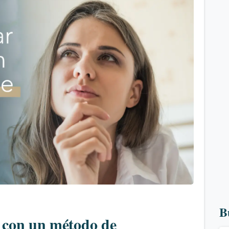
1
B
 con un método de